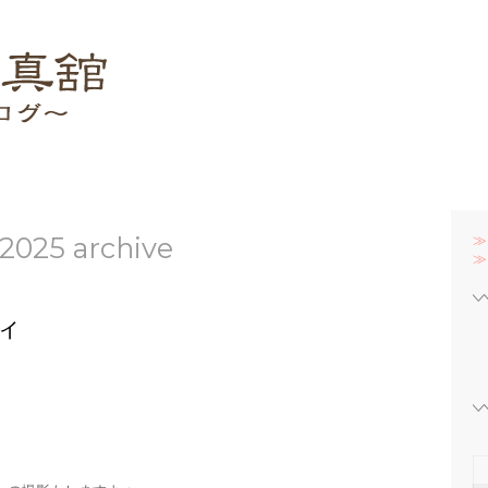
2025 archive
≫
≫
ィ
。