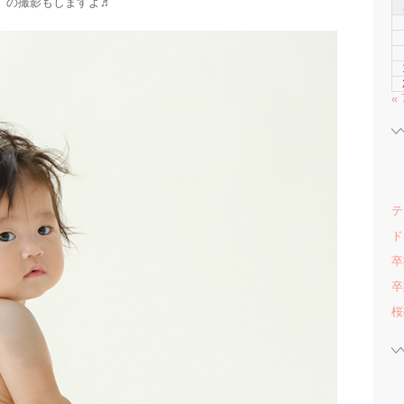
』の撮影もしますよ♬
«
テ
ド
卒
卒
桜