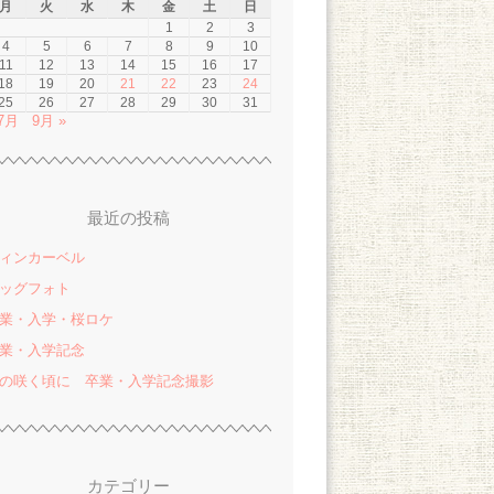
月
火
水
木
金
土
日
1
2
3
4
5
6
7
8
9
10
11
12
13
14
15
16
17
18
19
20
21
22
23
24
25
26
27
28
29
30
31
 7月
9月 »
最近の投稿
ィンカーベル
ッグフォト
業・入学・桜ロケ
業・入学記念
の咲く頃に 卒業・入学記念撮影
カテゴリー