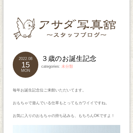
３歳のお誕生記念
2022.08
15
categories:
未分類
MON
毎年お誕生記念位ご来館いただいてます。
おもちゃで遊んでいる仕草もとってもカワイイですね。
お気に入りのおもちゃの持ち込みも、もちろんOKですよ！